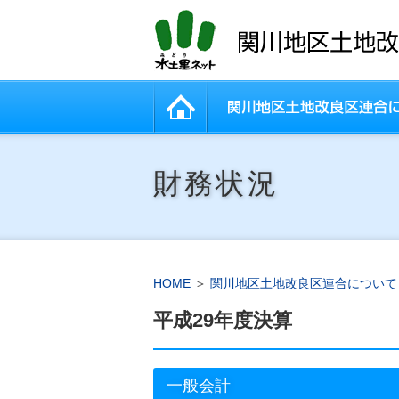
HOME
関川地区土地改良区連合の概要
財務状況
広報紙
各種申請様式
財務状況
HOME
＞
関川地区土地改良区連合について
平成29年度決算
一般会計