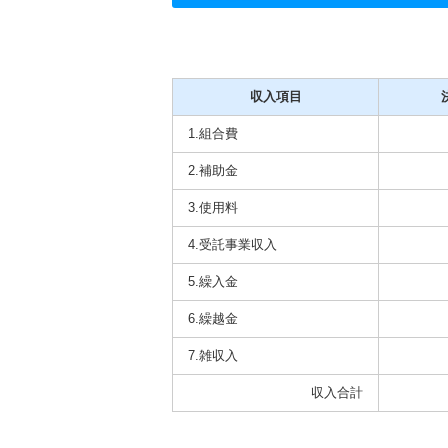
収入項目
1.組合費
2.補助金
3.使用料
4.受託事業収入
5.繰入金
6.繰越金
7.雑収入
収入合計