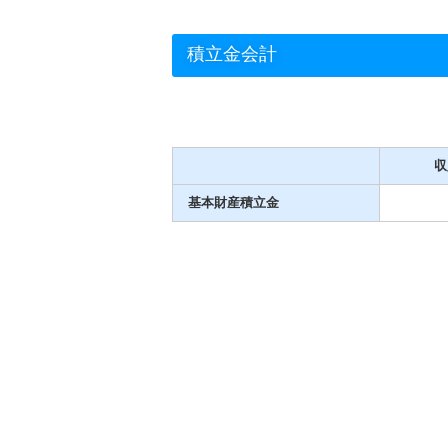
差引繰越額 12,
積立金会計
収
基本財産積立金