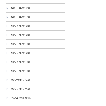
令和５年度決算
令和６年度予算
令和４年度決算
令和３年度決算
令和５年度予算
令和２年度決算
令和４年度予算
令和３年度予算
令和元年度決算
令和２年度予算
平成30年度決算