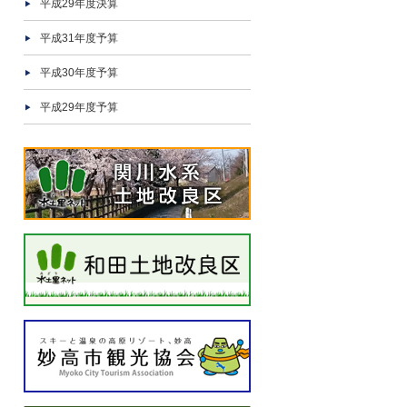
平成29年度決算
平成31年度予算
平成30年度予算
平成29年度予算